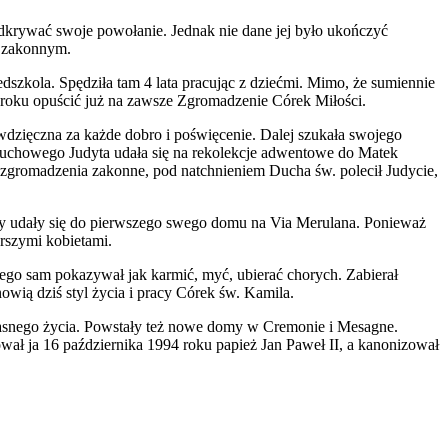
 odkrywać swoje powołanie. Jednak nie dane jej było ukończyć
u zakonnym.
dszkola. Spędziła tam 4 lata pracując z dziećmi. Mimo, że sumiennie
8 roku opuścić już na zawsze Zgromadzenie Córek Miłości.
m wdzięczna za każde dobro i poświęcenie. Dalej szukała swojego
uchowego Judyta udała się na rekolekcje adwentowe do Matek
e zgromadzenia zakonne, pod natchnieniem Ducha św. polecił Judycie,
ostry udały się do pierwszego swego domu na Via Merulana. Ponieważ
arszymi kobietami.
atego sam pokazywał jak karmić, myć, ubierać chorych. Zabierał
nowią dziś styl życia i pracy Córek św. Kamila.
łasnego życia. Powstały też nowe domy w Cremonie i Mesagne.
wał ja 16 października 1994 roku papież Jan Paweł II, a kanonizował