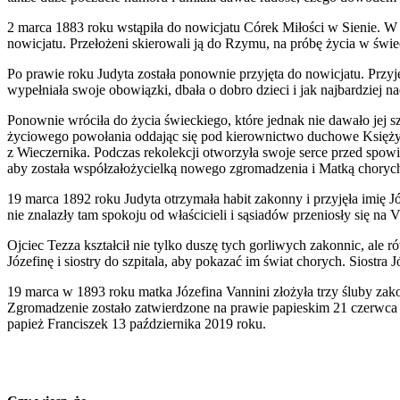
2 marca 1883 roku wstąpiła do nowicjatu Córek Miłości w Sienie. W t
nowicjatu. Przełożeni skierowali ją do Rzymu, na próbę życia w świe
Po prawie roku Judyta została ponownie przyjęta do nowicjatu. Przy
wypełniała swoje obowiązki, dbała o dobro dzieci i jak najbardziej
Ponownie wróciła do życia świeckiego, które jednak nie dawało jej s
życiowego powołania oddając się pod kierownictwo duchowe Księży
z Wieczernika. Podczas rekolekcji otworzyła swoje serce przed spowi
aby została współzałożycielką nowego zgromadzenia i Matką choryc
19 marca 1892 roku Judyta otrzymała habit zakonny i przyjęła imię J
nie znalazły tam spokoju od właścicieli i sąsiadów przeniosły się na 
Ojciec Tezza kształcił nie tylko duszę tych gorliwych zakonnic, ale
Józefinę i siostry do szpitala, aby pokazać im świat chorych. Siostra
19 marca w 1893 roku matka Józefina Vannini złożyła trzy śluby z
Zgromadzenie zostało zatwierdzone na prawie papieskim 21 czerwca 1
papież Franciszek 13 października 2019 roku.