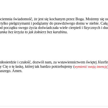
o zaciemnia świadomość, że jest się kochanym przez Boga. Możemy się o
eśmy tylko pielgrzymami i podążamy do prawdziwego domu w niebie. Całą
od początku swego życia doświadczała wiele cierpień i fizycznych i du
anka bez krzyża to jak żołnierz bez karabinu
.
łosierdzie i czułość, dozwól nam, za wstawiennictwem świętej Józefin
Cię o tę łaskę, której tak bardzo potrzebujemy (
wymienić swoją intencję
naszego. Amen.