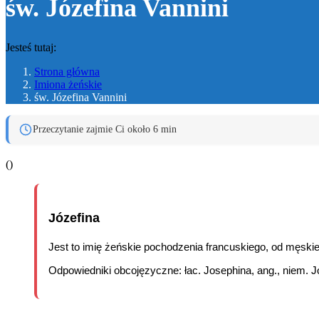
św. Józefina Vannini
Jesteś tutaj:
Strona główna
Imiona żeńskie
św. Józefina Vannini
Przeczytanie zajmie Ci około 6 min
(
)
Józefina
Jest to imię żeńskie pochodzenia francuskiego, od męskie
Odpowiedniki obcojęzyczne: łac. Josephina, ang., niem. Jo