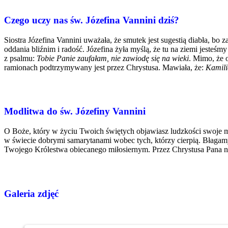
Czego uczy nas św. Józefina Vannini dziś?
Siostra Józefina Vannini uważała, że smutek jest sugestią diabła, b
oddania bliźnim i radość. Józefina żyła myślą, że tu na ziemi jest
z psalmu:
Tobie Panie zaufałam, nie zawiodę się na wieki
. Mimo, że 
ramionach podtrzymywany jest przez Chrystusa. Mawiała, że:
Kamili
Modlitwa do św. Józefiny Vannini
O Boże, który w życiu Twoich świętych objawiasz ludzkości swoje mi
w świecie dobrymi samarytanami wobec tych, którzy cierpią. Błagamy 
Twojego Królestwa obiecanego miłosiernym. Przez Chrystusa Pana 
Galeria zdjęć