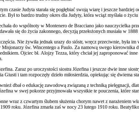
ym czasie Judyta starała się pogłębiać swoją wiarę i jeszcze bardziej
cie. Był to bardzo trudny okres dla Judyty, która wciąż myślała o życi
jechała do wspólnoty w Montenero de Bracciano jako nauczycielka prze
 nadawała się do życia zakonnego, decyzją przełożonych musiała w 188
zczęścia. Nie żywiła jednak urazy do sióstr, wręcz przeciwnie, była i
 Misjonarzy św. Wincentego a Paulo. Za namową swego kierownika d
ednikiem. Ojciec bł. Alojzy Tezza, który chciał jej zaproponować inn
h.
ózefina. Zaraz po uroczystości siostra Józefina i jeszcze dwie inne si
Via Giusti i tam rozpoczęły dzieło miłosierdzia, opiekując się dwiema st
 również dbał o edukację zawodową związaną z techniką pielęgnacji, dl
 Józefina w swej pokorze przyjmowała wszystkie te pouczenia, które sta
akonne wraz z czwartym ślubem służenia chorym nawet z narażeniem w
909 roku. Józefina zmarła zaś w nocy 23 lutego 1910 roku. Beatyfiko