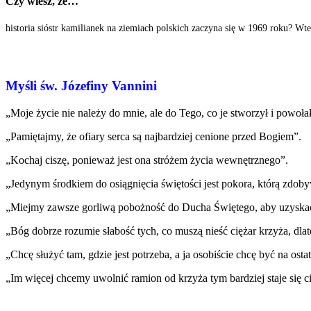
Czy wiesz, że…
historia sióstr kamilianek na ziemiach polskich zaczyna się w 1969 roku? Wt
Myśli św. Józefiny Vannini
„Moje życie nie należy do mnie, ale do Tego, co je stworzył i powołał 
„Pamiętajmy, że ofiary serca są najbardziej cenione przed Bogiem”.
„Kochaj ciszę, ponieważ jest ona stróżem życia wewnętrznego”.
„Jedynym środkiem do osiągnięcia świętości jest pokora, którą zdoby
„Miejmy zawsze gorliwą pobożność do Ducha Świętego, aby uzyskać 
„Bóg dobrze rozumie słabość tych, co muszą nieść ciężar krzyża, dla
„Chcę służyć tam, gdzie jest potrzeba, a ja osobiście chcę być na osta
„Im więcej chcemy uwolnić ramion od krzyża tym bardziej staje się ci