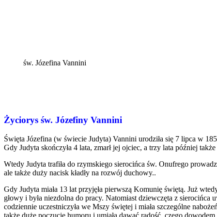
św. Józefina Vannini
Życiorys św. Józefiny Vannini
Święta Józefina (w świecie Judyta) Vannini urodziła się 7 lipca w 
Gdy Judyta skończyła 4 lata, zmarł jej ojciec, a trzy lata później takż
Wtedy Judyta trafiła do rzymskiego sierocińca św. Onufrego prowadzon
ale także duży nacisk kładły na rozwój duchowy..
Gdy Judyta miała 13 lat przyjęła pierwszą Komunię świętą. Już wted
głowy i była niezdolna do pracy. Natomiast dziewczęta z sierocińca u
codziennie uczestniczyła we Mszy świętej i miała szczególne nabożeńs
także duże poczucie humoru i umiała dawać radość, czego dowodem są l