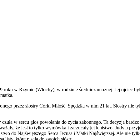
1859 roku w Rzymie (Włochy), w rodzinie średniozamożnej. Jej ojciec
e matka.
ego przez siostry Córki Miłość. Spędziła w nim 21 lat. Siostry nie ty
y czuła w sercu głos powołania do życia zakonnego. Ta decyzja bardz
ważały, że jest to tylko wymówka i zarzucały jej lenistwo. Judyta prz
two do Najświętszego Serca Jezusa i Matki Najświętszej. Ale nie tylko
isty, które pisała do swoich sióstr.