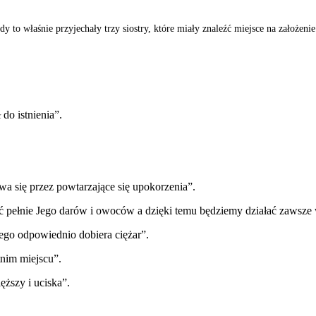
edy to właśnie przyjechały trzy siostry, które miały znaleźć miejsce na założe
do istnienia”.
wa się przez powtarzające się upokorzenia”.
pełnie Jego darów i owoców a dzięki temu będziemy działać zawsze w
tego odpowiednio dobiera ciężar”.
tnim miejscu”.
ęższy i uciska”.