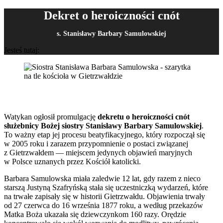
Dekret o heroiczności cnót
s. Stanisławy Barbary Samulowskiej
Jesteś tutaj:
Watykan ogłosił promulgację
dekretu o heroiczności cnót
służebnicy Bożej siostry Stanisławy Barbary Samulowskiej
.
To ważny etap jej procesu beatyfikacyjnego, który rozpoczął się
w 2005 roku i zarazem przypomnienie o postaci związanej
z Gietrzwałdem — miejscem jedynych objawień maryjnych
w Polsce uznanych przez Kościół katolicki.
Barbara Samulowska miała zaledwie 12 lat, gdy razem z nieco
starszą Justyną Szafryńską stała się uczestniczką wydarzeń, które
na trwałe zapisały się w historii Gietrzwałdu. Objawienia trwały
od 27 czerwca do 16 września 1877 roku, a według przekazów
Matka Boża ukazała się dziewczynkom 160 razy. Orędzie