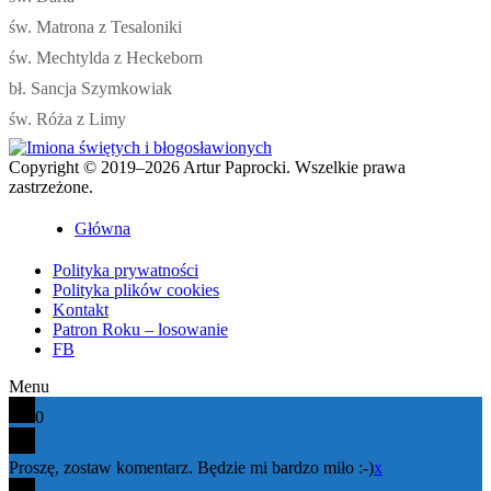
św. Matrona z Tesaloniki
św. Mechtylda z Heckeborn
bł. Sancja Szymkowiak
św. Róża z Limy
Copyright © 2019–2026 Artur Paprocki. Wszelkie prawa
zastrzeżone.
Główna
Polityka prywatności
Polityka plików cookies
Kontakt
Patron Roku – losowanie
FB
Menu
0
Proszę, zostaw komentarz. Będzie mi bardzo miło :-)
x