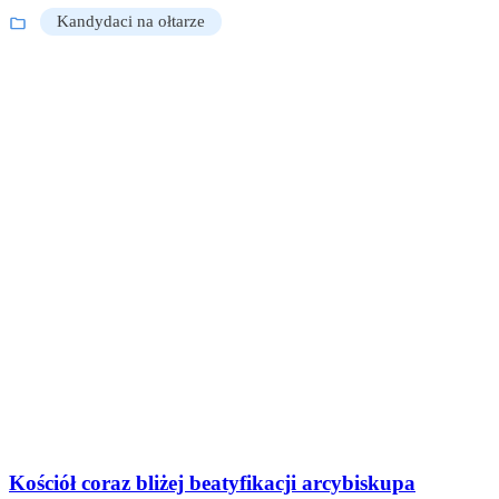
Kandydaci na ołtarze
Kościół coraz bliżej beatyfikacji arcybiskupa