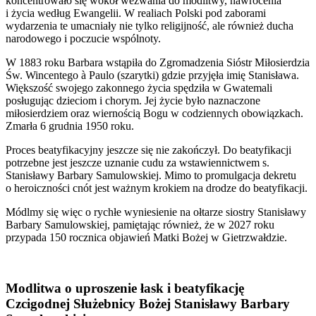
koncentrowało się wokół wezwania do modlitwy, nawrócenia
i życia według Ewangelii. W realiach Polski pod zaborami
wydarzenia te umacniały nie tylko religijność, ale również ducha
narodowego i poczucie wspólnoty.
W 1883 roku Barbara wstąpiła do Zgromadzenia Sióstr Miłosierdzia
Św. Wincentego à Paulo (szarytki) gdzie przyjęła imię Stanisława.
Większość swojego zakonnego życia spędziła w Gwatemali
posługując dzieciom i chorym. Jej życie było naznaczone
miłosierdziem oraz wiernością Bogu w codziennych obowiązkach.
Zmarła 6 grudnia 1950 roku.
Proces beatyfikacyjny jeszcze się nie zakończył. Do beatyfikacji
potrzebne jest jeszcze uznanie cudu za wstawiennictwem s.
Stanisławy Barbary Samulowskiej. Mimo to promulgacja dekretu
o heroiczności cnót jest ważnym krokiem na drodze do beatyfikacji.
Módlmy się więc o rychłe wyniesienie na ołtarze siostry Stanisławy
Barbary Samulowskiej, pamiętając również, że w 2027 roku
przypada 150 rocznica objawień Matki Bożej w Gietrzwałdzie.
Modlitwa o uproszenie łask i beatyfikację
Czcigodnej Służebnicy Bożej Stanisławy Barbary