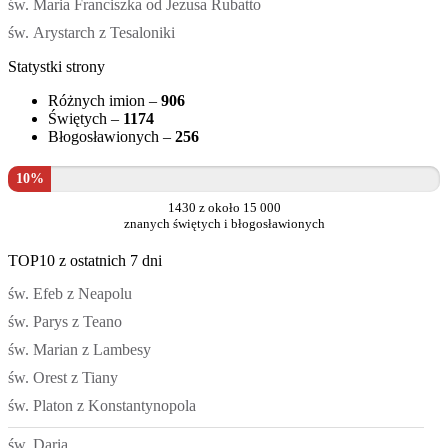
św. Maria Franciszka od Jezusa Rubatto
św. Arystarch z Tesaloniki
Statystki strony
Różnych imion –
906
Świętych –
1174
Błogosławionych –
256
10%
1430 z około 15 000
znanych świętych i błogosławionych
TOP10 z ostatnich 7 dni
św. Efeb z Neapolu
św. Parys z Teano
św. Marian z Lambesy
św. Orest z Tiany
św. Platon z Konstantynopola
św. Daria