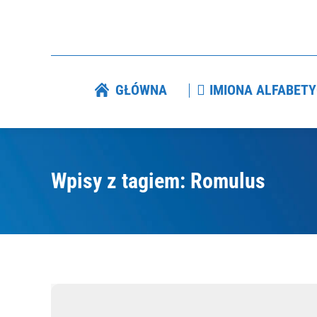
GŁÓWNA
IMIONA ALFAB
GŁÓWNA
IMIONA ALFABETY
Wpisy z tagiem: Romulus
Jesteś tutaj: