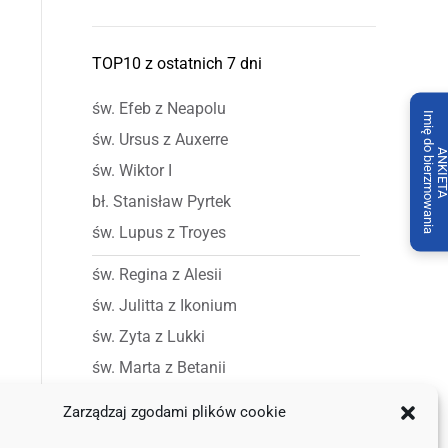
TOP10 z ostatnich 7 dni
św. Efeb z Neapolu
Imię do bierzmowania
św. Ursus z Auxerre
ANKIET
św. Wiktor I
bł. Stanisław Pyrtek
św. Lupus z Troyes
św. Regina z Alesii
św. Julitta z Ikonium
św. Zyta z Lukki
św. Marta z Betanii
św. Alfonsa od Niepokalanego
Zarządzaj zgodami plików cookie
Poczęcia