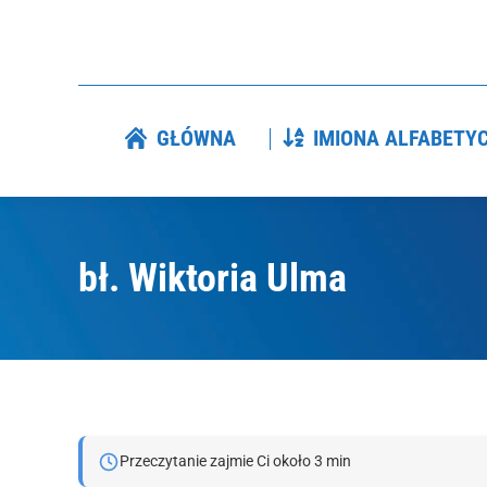
GŁÓWNA
IMIONA ALFABETY
GŁÓWNA
IMIONA ALFABETYC
bł. Wiktoria Ulma
Jesteś tutaj:
Przeczytanie zajmie Ci około 3 min