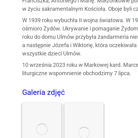
Franciszka, Antoniego i Marię. Małżonkowie pog
w życiu sakramentalnym Kościoła. Oboje byli 
W 1939 roku wybuchła II wojna światowa. W 19
ośmioro Żydów. Ukrywanie i pomaganie Żydom 
roku do domu Ulmów przybyła żandarmeria niem
a następnie Józefa i Wiktorię, która oczekiwał
wszystkie dzieci Ulmów.
10 września 2023 roku w Markowej kard. Marce
liturgiczne wspomnienie obchodzimy 7 lipca.
Galeria zdjęć