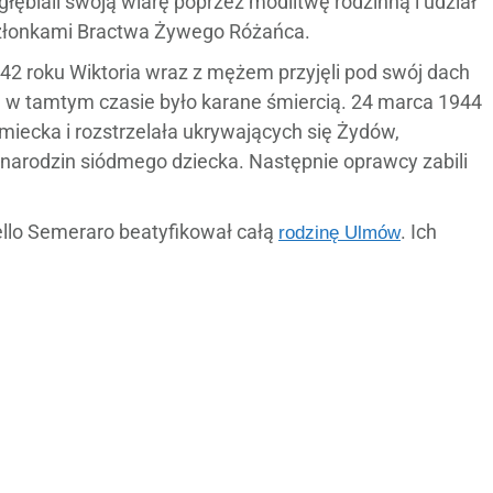
łębiali swoją wiarę poprzez modlitwę rodzinną i udział
członkami Bractwa Żywego Różańca.
42 roku Wiktoria wraz z mężem przyjęli pod swój dach
w tamtym czasie było karane śmiercią. 24 marca 1944
iecka i rozstrzelała ukrywających się Żydów,
a narodzin siódmego dziecka. Następnie oprawcy zabili
llo Semeraro beatyfikował całą
. Ich
rodzinę Ulmów