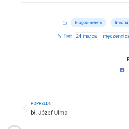
Błogosławieni
Imiona
24 marca
męczennic
Tagi:
P
Sha
on
Fa
Nawigacja
POPRZEDNI
wpisów
bł. Józef Ulma
Poprzedni
wpis: