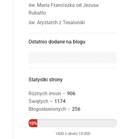
św. Maria Franciszka od Jezusa
Rubatto
św. Arystarch z Tesaloniki
Ostatnio dodane na blogu
Statystki strony
Różnych imion –
906
Świętych –
1174
Błogosławionych –
256
10%
1430 z około 15 000