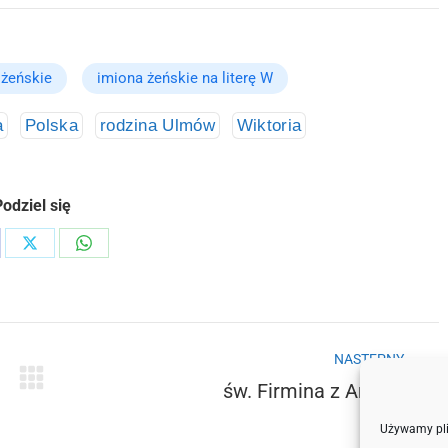
 żeńskie
imiona żeńskie na literę W
a
Polska
rodzina Ulmów
Wiktoria
odziel się
re
Share
Share
on
on
cebook
X
WhatsApp
NASTĘPNY
św. Firmina z Amerii
Następny
wpis:
Używamy plik