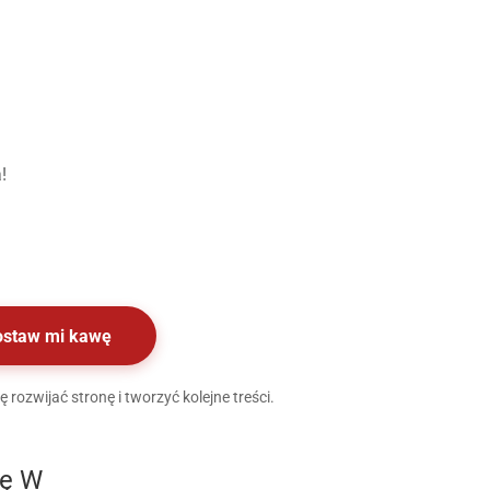
!
ostaw mi kawę
rozwijać stronę i tworzyć kolejne treści.
rę W