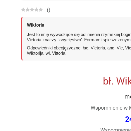
(
)
Wiktoria
Jest to imię wywodzące się od imienia rzymskiej bogin
Victoria znaczy ‘zwycięstwo’. Formami spieszczonymi 
Odpowiedniki obcojęzyczne: łac. Victoria, ang. Vic, Victor
Wiktorija, wł. Vittoria
bł. Wi
mę
Wspomnienie w
2
Wspomnienie 