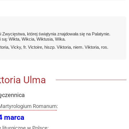
i Zwycięstwa, której świątynia znajdowała się na Palatynie.
są: Wikta, Wikcia, Wiktusia, Wika.
ia, Vicky, fr. Victoire, hiszp. Viktoria, niem. Viktoria, ros.
ktoria Ulma
czennica
Martyrologium Romanum
:
4 marca
liturgiczne w Polsce: