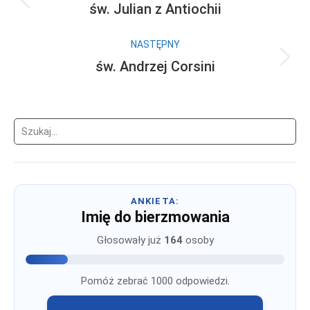
wpisów
św. Julian z Antiochii
Poprzedni
wpis:
NASTĘPNY
św. Andrzej Corsini
Następny
wpis:
Szukaj
ANKIETA:
Imię do bierzmowania
Głosowały już
164
osoby
Pomóż zebrać 1000 odpowiedzi.