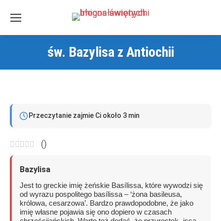
św. Bazylisa z Antiochii
Jesteś tutaj:
Przeczytanie zajmie Ci około 3 min
(
)
Bazylisa
Jest to greckie imię żeńskie Basílissa, które wywodzi się
od wyrazu pospolitego basílissa – ‘żona basileusa,
królowa, cesarzowa’. Bardzo prawdopodobne, że jako
imię własne pojawia się ono dopiero w czasach
chrześcijańskich. Warto też dodać, że przyrostek -issa