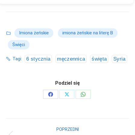
Imiona żeńskie
imiona żeńskie na literę B
Święci
6 stycznia
męczennica
święta
Syria
Tagi:
Podziel się
Share
Share
Share
on
on
on
Facebook
X
WhatsApp
Nawigacja
POPRZEDNI