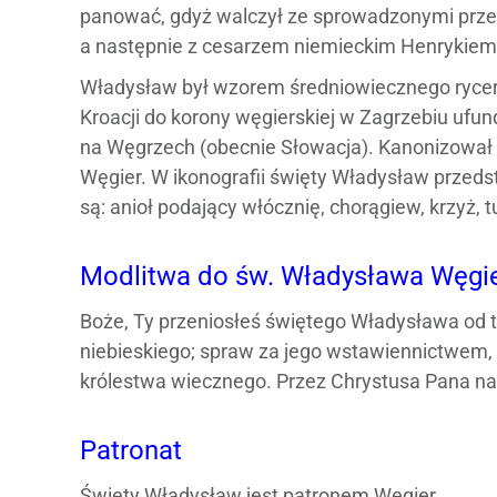
panować, gdyż walczył ze sprowadzonymi przez
a następnie z cesarzem niemieckim Henrykiem I
Władysław był wzorem średniowiecznego rycerz
Kroacji do korony węgierskiej w Zagrzebiu ufun
na Węgrzech (obecnie Słowacja). Kanonizował g
Węgier. W ikonografii święty Władysław przeds
są: anioł podający włócznię, chorągiew, krzyż, t
Modlitwa do św. Władysława Węgi
Boże, Ty przeniosłeś świętego Władysława od 
niebieskiego; spraw za jego wstawiennictwem,
królestwa wiecznego. Przez Chrystusa Pana n
Patronat
Święty Władysław jest patronem Węgier.