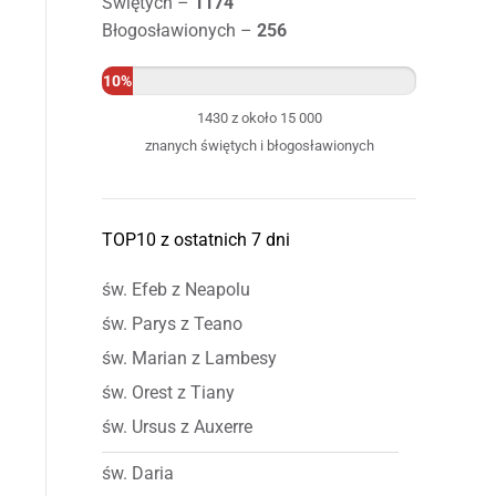
Świętych –
1174
Błogosławionych –
256
10%
1430 z około 15 000
znanych świętych i błogosławionych
TOP10 z ostatnich 7 dni
św. Efeb z Neapolu
św. Parys z Teano
św. Marian z Lambesy
św. Orest z Tiany
św. Ursus z Auxerre
św. Daria