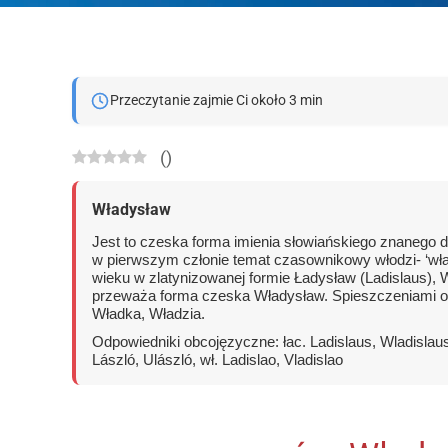
Przeczytanie zajmie Ci około 3 min
(
)
Władysław
Jest to czeska forma imienia słowiańskiego znanego d
w pierwszym członie temat czasownikowy włodzi- ‘wła
wieku w zlatynizowanej formie Ładysław (Ladislaus), 
przeważa forma czeska Władysław. Spieszczeniami o
Władka, Władzia.
Odpowiedniki obcojęzyczne: łac. Ladislaus, Wladislaus, 
László, Ulászló, wł. Ladislao, Vladislao