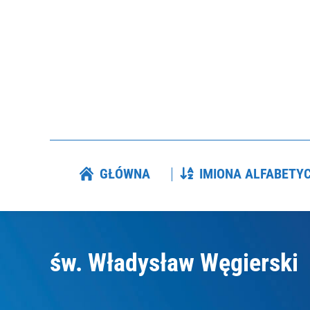
GŁÓWNA
IMIONA ALFABETY
GŁÓWNA
IMIONA ALFABETYC
św. Władysław Węgierski
Jesteś tutaj: