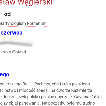
sław Węgierski
król
Martyrologium Romanum
:
 czerwca
adysław Węgierski
iego
erskiego Beli I i Rychezy, córki króla polskiego
zieciństwo i młodość spędził na dworze Kazimierza
obrze język polski i polskie obyczaje. Gdy miał 16 lat
 Gejzy objął panowanie. Na początku było mu trudno