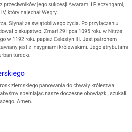
 przeciwników jego sukcesji Awarami i Pieczyngami,
V, który najechał Węgry.
a. Słynął ze świątobliwego życia. Po przyłączeniu
dował biskupstwo. Zmarł 29 lipca 1095 roku w Nitrze
o w 1192 roku papież Celestyn III. Jest patronem
tawiany jest z insygniami królewskimi. Jego atrybutami
urban turecki.
erskiego
trosk ziemskiego panowania do chwały królestwa
 abyśmy spełniając nasze doczesne obowiązki, szukali
aszego. Amen.