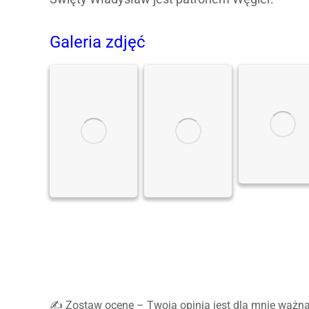
Galeria zdjęć
✍️ Zostaw ocenę – Twoja opinia jest dla mnie ważna