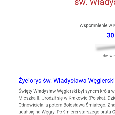
św. Włady
Wspomnienie w
30
św. Wł
Życiorys św. Władysława Węgiersk
Święty Władysław Węgierski był synem króla węgi
Mieszka II. Urodził się w Krakowie (Polska). D
Odnowiciela, a potem Bolesława Śmiałego. Znał d
udał się na Węgry. Po śmierci starszego brata