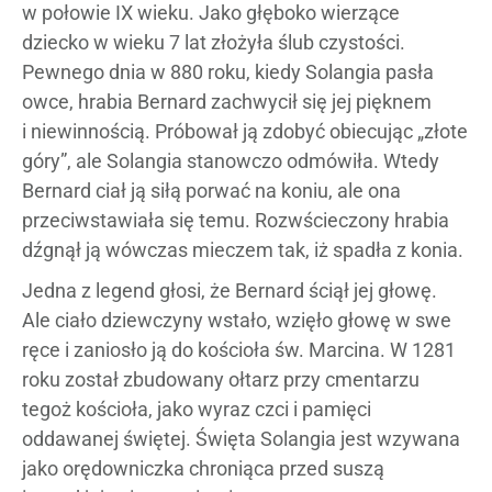
w połowie IX wieku. Jako głęboko wierzące
dziecko w wieku 7 lat złożyła ślub czystości.
Pewnego dnia w 880 roku, kiedy Solangia pasła
owce, hrabia Bernard zachwycił się jej pięknem
i niewinnością. Próbował ją zdobyć obiecując „złote
góry”, ale Solangia stanowczo odmówiła. Wtedy
Bernard ciał ją siłą porwać na koniu, ale ona
przeciwstawiała się temu. Rozwścieczony hrabia
dźgnął ją wówczas mieczem tak, iż spadła z konia.
Jedna z legend głosi, że Bernard ściął jej głowę.
Ale ciało dziewczyny wstało, wzięło głowę w swe
ręce i zaniosło ją do kościoła św. Marcina. W 1281
roku został zbudowany ołtarz przy cmentarzu
tegoż kościoła, jako wyraz czci i pamięci
oddawanej świętej. Święta Solangia jest wzywana
jako orędowniczka chroniąca przed suszą