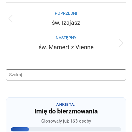
Facebook
X
WhatsApp
Nawigacja
POPRZEDNI
wpisów
św. Izajasz
Poprzedni
wpis:
NASTĘPNY
św. Mamert z Vienne
Następny
wpis:
Szukaj
ANKIETA:
Imię do bierzmowania
Głosowały już
163
osoby