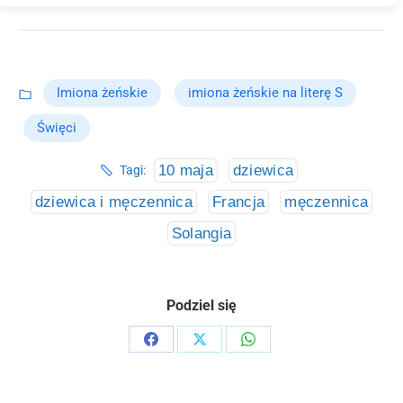
Imiona żeńskie
imiona żeńskie na literę S
Święci
10 maja
dziewica
Tagi:
dziewica i męczennica
Francja
męczennica
Solangia
Podziel się
Share
Share
Share
on
on
on