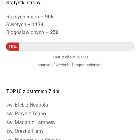
Statystki strony
Różnych imion –
906
Świętych –
1174
Błogosławionych –
256
10%
1430 z około 15 000
znanych świętych i błogosławionych
TOP10 z ostatnich 7 dni
św. Efeb z Neapolu
św. Parys z Teano
św. Marian z Lambesy
św. Orest z Tiany
św. Namacjusz z Vienne