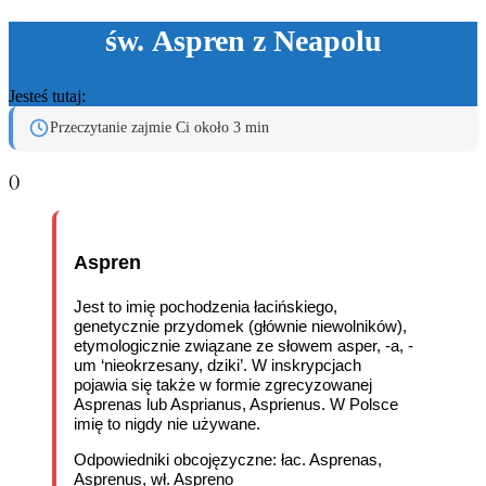
św. Aspren z Neapolu
Jesteś tutaj:
Przeczytanie zajmie Ci około 3 min
(
)
Aspren
Jest to imię pochodzenia łacińskiego,
genetycznie przydomek (głównie niewolników),
etymologicznie związane ze słowem asper, -a, -
um ‘nieokrzesany, dziki’. W inskrypcjach
pojawia się także w formie zgrecyzowanej
Asprenas lub Asprianus, Asprienus. W Polsce
imię to nigdy nie używane.
Odpowiedniki obcojęzyczne: łac. Asprenas,
Asprenus, wł. Aspreno