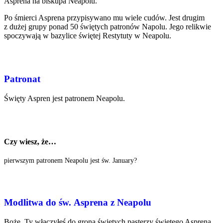
Asprena na biskupa Neapolu.
Po śmierci Asprena przypisywano mu wiele cudów. Jest drugim
z dużej grupy ponad 50 świętych patronów Napolu. Jego relikwie
spoczywają w bazylice świętej Restytuty w Neapolu.
Patronat
Święty Aspren jest patronem Neapolu.
Czy wiesz, że…
pierwszym patronem Neapolu jest św. January?
Modlitwa do św. Asprena z Neapolu
Boże, Ty włączyłeś do grona świętych pasterzy świętego Asprena,