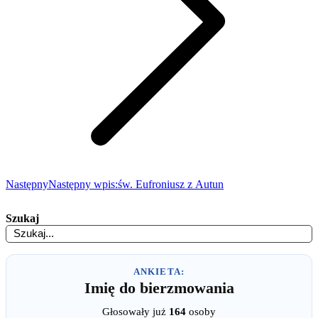
Następny
Następny wpis:
św. Eufroniusz z Autun
Szukaj
ANKIETA:
Imię do bierzmowania
Głosowały już
164
osoby