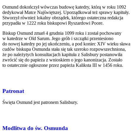
Osmund dokończył wówczas budowę katedry, którą w roku 1092
dedykował Matce Najświętszej. Uporządkował też sprawy kapituły.
Stworzył również lokalny obrządek, którego ostateczna redakcja
przypadła w 1222 roku biskupowi Ryszardowi Poore.
Biskup Osmund zmarł 4 grudnia 1099 roku i został pochowany
w katedrze w Old Sarum. Jego grób i szczątki przeniesiono
do nowej katedry po jej ukończeniu, a pod koniec XIV wieku sława
cudów biskupa Osmunda stała się tak szeroko rozpowszechniona,
że ​​po należytych konsultacjach kapituła z Salisbury postanowiła
zwrócić się do papieża z wnioskiem o jego kanonizacja. Zostało
to ostatecznie ogłoszone przez papieża Kaliksta III w 1456 roku.
Patronat
Święta Osmund jest patronem Salisbury.
Modlitwa do św. Osmunda