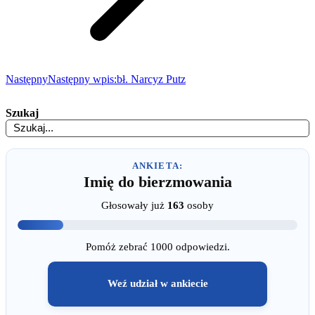
Następny
Następny wpis:
bł. Narcyz Putz
Szukaj
ANKIETA:
Imię do bierzmowania
Głosowały już
163
osoby
Pomóż zebrać 1000 odpowiedzi.
Weź udział w ankiecie