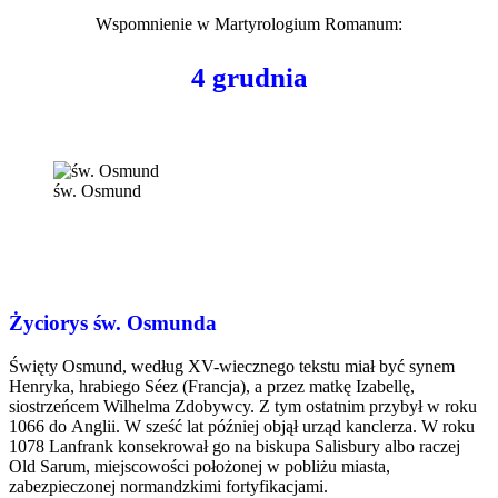
Wspomnienie w
Martyrologium Romanum
:
4 grudnia
św. Osmund
Życiorys św. Osmunda
Święty Osmund, według XV-wiecznego tekstu miał być synem
Henryka, hrabiego Séez (Francja), a przez matkę Izabellę,
siostrzeńcem Wilhelma Zdobywcy. Z tym ostatnim przybył w roku
1066 do Anglii. W sześć lat później objął urząd kanclerza. W roku
1078 Lanfrank konsekrował go na biskupa Salisbury albo raczej
Old Sarum, miejscowości położonej w pobliżu miasta,
zabezpieczonej normandzkimi fortyfikacjami.