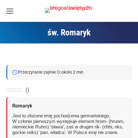
św. Romaryk
Jesteś tutaj:
Przeczytanie zajmie Ci około 2 min
(
)
Romaryk
Jest to złożone imię pochodzenia germańskiego.
W członie pierwszym występuje element hrom- (hruom,
niemieckie Ruhm) ‘sława’, zaś w drugim rik- (rihhi, riks,
gockie reiks) ‘pan, władca’. W Polsce imię nie znane.