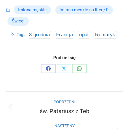
Imiona męskie
imiona męskie na literę R
Święci
8 grudnia
Francja
opat
Romaryk
Tagi:
Podziel się
Share
Share
Share
on
on
on
Facebook
X
WhatsApp
Nawigacja
POPRZEDNI
wpisów
św. Patariusz z Teb
Poprzedni
wpis:
NASTĘPNY