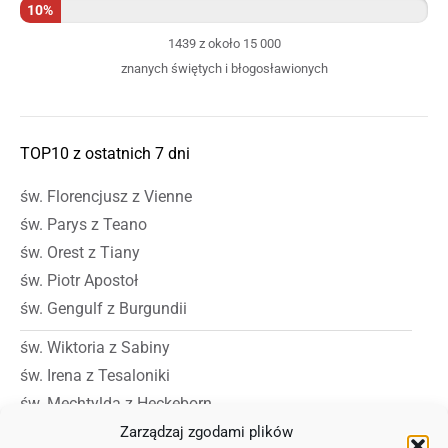
10%
1439 z około 15 000
znanych świętych i błogosławionych
TOP10 z ostatnich 7 dni
św. Florencjusz z Vienne
św. Parys z Teano
św. Orest z Tiany
św. Piotr Apostoł
św. Gengulf z Burgundii
św. Wiktoria z Sabiny
św. Irena z Tesaloniki
św. Mechtylda z Heckeborn
św. Daria
Zarządzaj zgodami plików