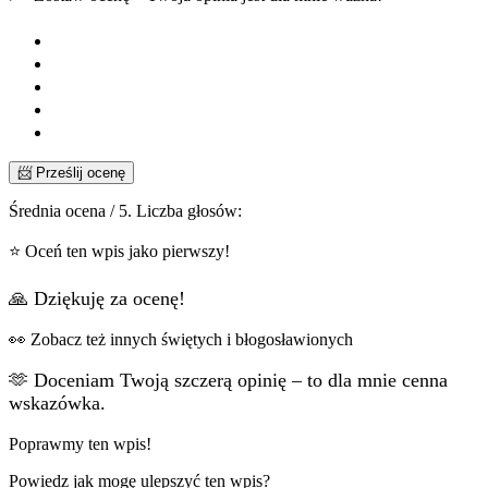
📨 Prześlij ocenę
Średnia ocena
/ 5. Liczba głosów:
⭐ Oceń ten wpis jako pierwszy!
🙏 Dziękuję za ocenę!
👀 Zobacz też innych świętych i błogosławionych
🫶 Doceniam Twoją szczerą opinię – to dla mnie cenna
wskazówka.
Poprawmy ten wpis!
Powiedz jak mogę ulepszyć ten wpis?