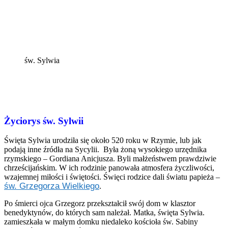
św. Sylwia
Życiorys św. Sylwii
Święta Sylwia urodziła się około 520 roku w Rzymie, lub jak
podają inne źródła na Sycylii. Była żoną wysokiego urzędnika
rzymskiego – Gordiana Anicjusza. Byli małżeństwem praw­dziwie
chrześcijańskim. W ich rodzinie panowała atmosfera życzliwości,
wzajemnej miłości i świętości. Święci rodzice dali światu papieża –
św. Grzegorza Wielkiego
.
Po śmierci ojca Grzegorz przekształcił swój dom w klasztor
benedyktynów, do których sam należał. Matka, święta Sylwia.
zamieszkała w małym domku niedaleko koś­cioła św. Sabiny