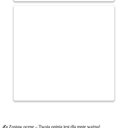
✍️ Zostaw ocenę – Twoja opinia jest dla mnie ważna!