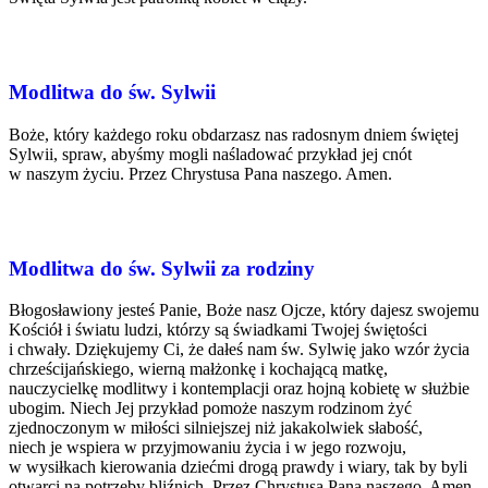
Modlitwa do św. Sylwii
Boże, który każdego roku obdarzasz nas radosnym dniem świętej
Sylwii, spraw, abyśmy mogli naśladować przykład jej cnót
w naszym życiu. Przez Chrystusa Pana naszego. Amen.
Modlitwa do św. Sylwii za rodziny
Błogosławiony jesteś Panie, Boże nasz Ojcze, który dajesz swojemu
Kościół i światu ludzi, którzy są świadkami Twojej świętości
i chwały. Dziękujemy Ci, że dałeś nam św. Sylwię jako wzór życia
chrześcijańskiego, wierną małżonkę i kochającą matkę,
nauczycielkę modlitwy i kontemplacji oraz hojną kobietę w służbie
ubogim. Niech Jej przykład pomoże naszym rodzinom żyć
zjednoczonym w miłości silniejszej niż jakakolwiek słabość,
niech je wspiera w przyjmowaniu życia i w jego rozwoju,
w wysiłkach kierowania dziećmi drogą prawdy i wiary, tak by byli
otwarci na potrzeby bliźnich. Przez Chrystusa Pana naszego. Amen.