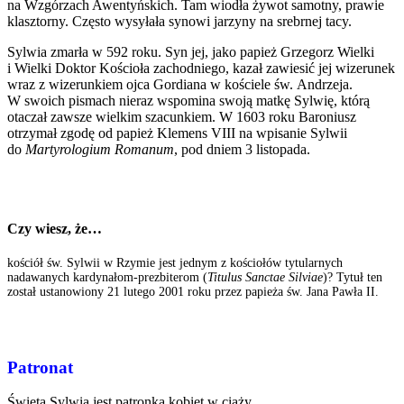
na Wzgórzach Awentyńskich. Tam wiodła żywot samotny, prawie
klasztorny. Często wysyłała synowi jarzyny na srebrnej tacy.
Sylwia zmarła w 592 roku. Syn jej, jako papież Grzegorz Wielki
i Wielki Doktor Kościoła zachodniego, kazał zawiesić jej wizerunek
wraz z wize­runkiem ojca Gordiana w kościele św. Andrzeja.
W swoich pismach nieraz wspomina swoją matkę Sylwię, którą
otaczał zawsze wielkim szacunkiem. W 1603 roku Baroniusz
otrzymał zgodę od papież Klemens VIII na wpisanie Sylwii
do
Martyrologium Romanum
, pod dniem 3 listopada.
Czy wiesz, że…
kościół św. Sylwii w Rzymie jest jednym z kościołów tytularnych
nadawanych kardynałom-prezbiterom (
Titulus Sanctae Silviae
)? Tytuł ten
został ustanowiony 21 lutego 2001 roku przez papieża św. Jana Pawła II.
Patronat
Święta Sylwia jest patronką kobiet w ciąży.