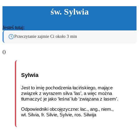
św. Sylwia
Jesteś tutaj:
Przeczytanie zajmie Ci około 3 min
(
)
Sylwia
Jest to imię pochodzenia łacińskiego, mające
związek z wyrazem silva ‘las’, a więc można
tłumaczyć je jako ‘leśna’ lub ‘związana z lasem’.
Odpowiedniki obcojęzyczne: łac., ang., niem.,
wł. Silvia, fr. Silvie, Sylvie, ros. Silwija