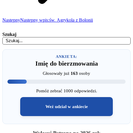
Następny
Następny wpis:
św. Agrykola z Bolonii
Szukaj
ANKIETA:
Imię do bierzmowania
Głosowały już
163
osoby
Pomóż zebrać 1000 odpowiedzi.
Weź udział w ankiecie