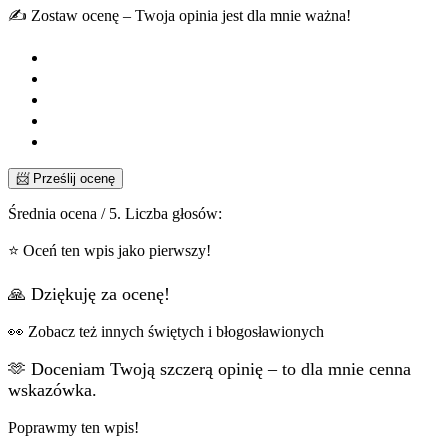
✍️ Zostaw ocenę – Twoja opinia jest dla mnie ważna!
📨 Prześlij ocenę
Średnia ocena
/ 5. Liczba głosów:
⭐ Oceń ten wpis jako pierwszy!
🙏 Dziękuję za ocenę!
👀 Zobacz też innych świętych i błogosławionych
🫶 Doceniam Twoją szczerą opinię – to dla mnie cenna
wskazówka.
Poprawmy ten wpis!