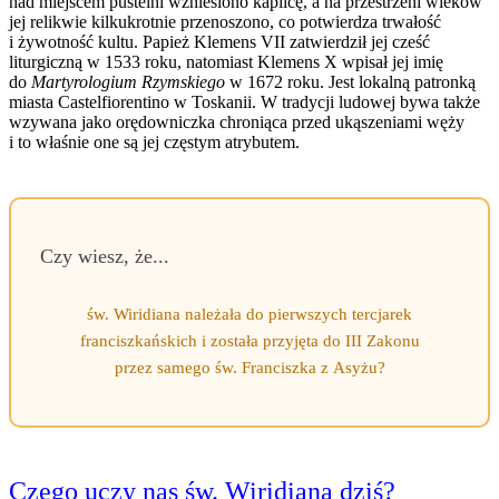
nad miejscem pustelni wzniesiono kaplicę, a na przestrzeni wieków
jej relikwie kilkukrotnie przenoszono, co potwierdza trwałość
i żywotność kultu. Papież Klemens VII zatwierdził jej cześć
liturgiczną w 1533 roku, natomiast Klemens X wpisał jej imię
do
Martyrologium Rzymskiego
w 1672 roku. Jest lokalną patronką
miasta Castelfiorentino w Toskanii. W tradycji ludowej bywa także
wzywana jako orędowniczka chroniąca przed ukąszeniami węży
i to właśnie one są jej częstym atrybutem.
Czy wiesz, że...
św. Wiridiana należała do pierwszych tercjarek
franciszkańskich i została przyjęta do III Zakonu
przez samego św. Franciszka z Asyżu?
Czego uczy nas św. Wiridiana dziś?