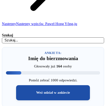
Następny
Następny wpis:
św. Paweł Hong Yŏng-ju
Szukaj
ANKIETA:
Imię do bierzmowania
Głosowały już
164
osoby
Pomóż zebrać 1000 odpowiedzi.
Weź udział w ankiecie