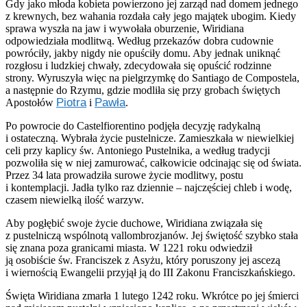
Gdy jako młoda kobieta powierzono jej zarząd nad domem jednego
z krewnych, bez wahania rozdała cały jego majątek ubogim. Kiedy
sprawa wyszła na jaw i wywołała oburzenie, Wiridiana
odpowiedziała modlitwą. Według przekazów dobra cudownie
powróciły, jakby nigdy nie opuściły domu. Aby jednak uniknąć
rozgłosu i ludzkiej chwały, zdecydowała się opuścić rodzinne
strony. Wyruszyła więc na pielgrzymkę do Santiago de Compostela,
a następnie do Rzymu, gdzie modliła się przy grobach świętych
Piotra
Pawła
Apostołów
i
.
Po powrocie do Castelfiorentino podjęła decyzję radykalną
i ostateczną. Wybrała życie pustelnicze. Zamieszkała w niewielkiej
celi przy kaplicy św. Antoniego Pustelnika, a według tradycji
pozwoliła się w niej zamurować, całkowicie odcinając się od świata.
Przez 34 lata prowadziła surowe życie modlitwy, postu
i kontemplacji. Jadła tylko raz dziennie – najczęściej chleb i wodę,
czasem niewielką ilość warzyw.
Aby pogłębić swoje życie duchowe, Wiridiana związała się
z pustelniczą wspólnotą vallombrozjanów. Jej świętość szybko stała
się znana poza granicami miasta. W 1221 roku odwiedził
ją osobiście św. Franciszek z Asyżu, który poruszony jej ascezą
i wiernością Ewangelii przyjął ją do III Zakonu Franciszkańskiego.
Święta Wiridiana zmarła 1 lutego 1242 roku. Wkrótce po jej śmierci