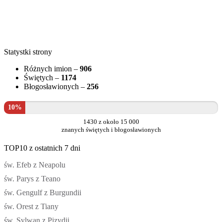
Statystki strony
Różnych imion –
906
Świętych –
1174
Błogosławionych –
256
10%
1430 z około 15 000
znanych świętych i błogosławionych
TOP10 z ostatnich 7 dni
św. Efeb z Neapolu
św. Parys z Teano
św. Gengulf z Burgundii
św. Orest z Tiany
św. Sylwan z Pizydii