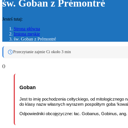
św. Goban z Prémontré
Jesteś tutaj:
Strona główna
Imiona męskie
św. Goban z Prémontré
Przeczytanie zajmie Ci około 3 min
(
)
Goban
Jest to imię pochodzenia celtyckiego, od mitologicznego
do klasy nazw własnych wyrazem pospolitym goba ‘kowal
Odpowiedniki obcojęzyczne: łac. Gobanus, Gobinus, ang.