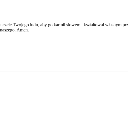
na czele Twojego ludu, aby go karmił słowem i kształtował własnym p
a naszego. Amen.