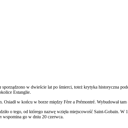
a
sporządzono w dwieście lat po śmierci, toteż krytyka historyczna pod
kolice Estanglie.
on. Osiadł w końcu w borze między Fère a Prémontré. Wybudował tam o
dziło o tego, od którego nazwę wzięła miejscowość Saint-Gobain. W 
m
wspomina go w dniu 20 czerwca.