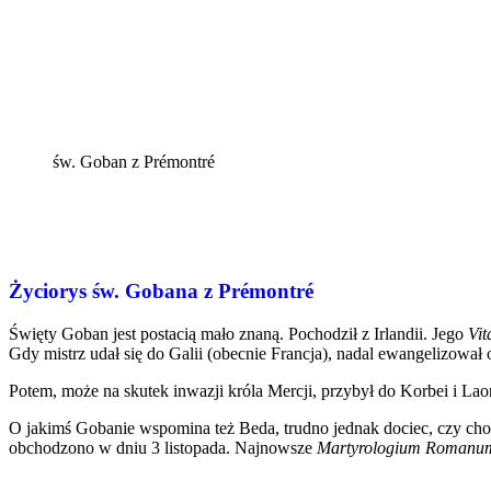
św. Goban z Prémontré
Życiorys św. Gobana z Prémontré
Święty Goban jest postacią mało znaną. Pochodził z Irlandii. Jego
Vit
Gdy mistrz udał się do Galii (obecnie Francja), nadal ewangelizował o
Potem, może na skutek inwazji króla Mercji, przybył do Korbei i La
O jakimś Gobanie wspomina też Beda, trudno jednak dociec, czy cho
obchodzono w dniu 3 listopada. Najnowsze
Martyrologium Romanu