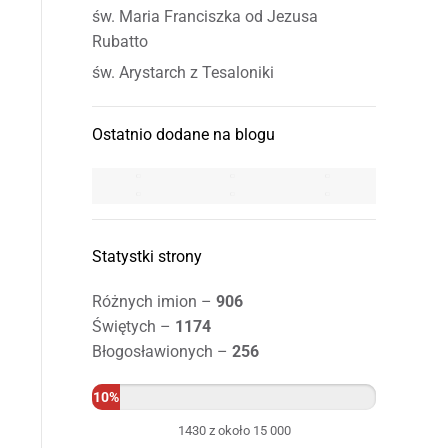
św. Maria Franciszka od Jezusa
Rubatto
św. Arystarch z Tesaloniki
Ostatnio dodane na blogu
Statystki strony
Różnych imion –
906
Świętych –
1174
Błogosławionych –
256
10%
1430 z około 15 000