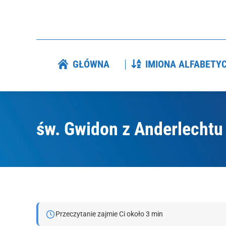
GŁÓWNA
IMIONA ALFABETY
GŁÓWNA
IMIONA ALFABETYC
św. Gwidon z Anderlechtu
Jesteś tutaj:
Przeczytanie zajmie Ci około 3 min