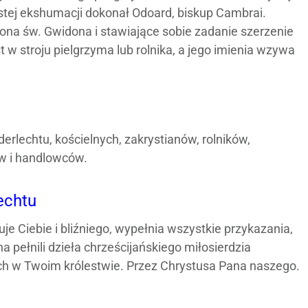
ystej ekshumacji dokonał Odoard, biskup Cambrai.
ona św. Gwidona i stawiające sobie zadanie szerzenie
t w stroju pielgrzyma lub rolnika, a jego imienia wzywa
rlechtu, kościelnych, zakrystianów, rolników,
w i handlowców.
echtu
uje Ciebie i bliźniego, wypełnia wszystkie przykazania,
pełnili dzieła chrześcijańskiego miłosierdzia
nych w Twoim królestwie. Przez Chrystusa Pana naszego.