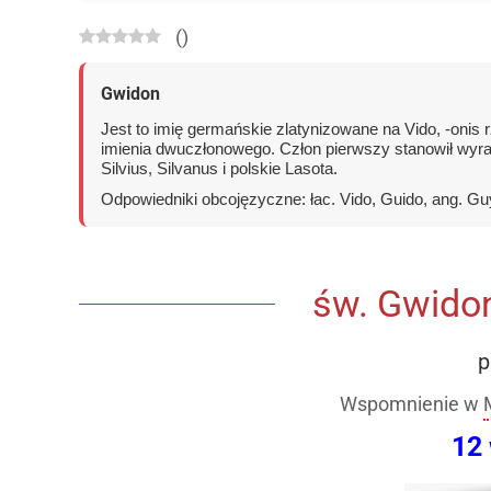
(
)
Gwidon
Jest to imię germańskie zlatynizowane na Vido, -onis r
imienia dwuczłonowego. Człon pierwszy stanowił wyraz
Silvius, Silvanus i polskie Lasota.
Odpowiedniki obcojęzyczne: łac. Vido, Guido, ang. Guy,
św. Gwidon
p
Wspomnienie w
12