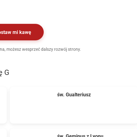
ostaw mi kawę
ocna, możesz wesprzeć dalszy rozwój strony.
ę G
św. Gualteriusz
św. Geminus z Lyonu