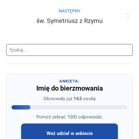
wpis:
NASTĘPNY
św. Symetriusz z Rzymu
Następny
wpis:
Szukaj
ANKIETA:
Imię do bierzmowania
Głosowały już
163
osoby
Pomóż zebrać 1000 odpowiedzi.
Weź udział w ankiecie