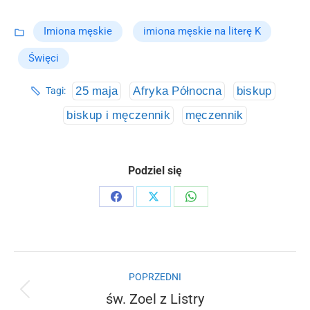
Imiona męskie
imiona męskie na literę K
Święci
25 maja
Afryka Północna
biskup
Tagi:
biskup i męczennik
męczennik
Podziel się
Share
Share
Share
on
on
on
Facebook
X
WhatsApp
Nawigacja
POPRZEDNI
wpisów
św. Zoel z Listry
Poprzedni