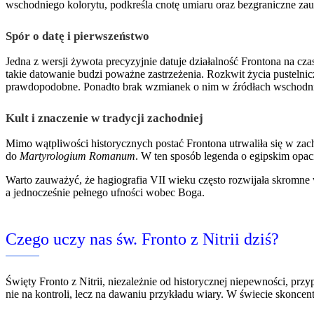
wschodniego kolorytu, podkreśla cnotę umiaru oraz bezgraniczne zau
Spór o datę i pierwszeństwo
Jedna z wersji żywota precyzyjnie datuje działalność Frontona na cz
takie datowanie budzi poważne zastrzeżenia. Rozkwit życia pustelnic
prawdopodobne. Ponadto brak wzmianek o nim w źródłach wschodnic
Kult i znaczenie w tradycji zachodniej
Mimo wątpliwości historycznych postać Frontona utrwaliła się w zacho
do
Martyrologium Romanum
. W ten sposób legenda o egipskim opaci
Warto zauważyć, że hagiografia VII wieku często rozwijała skromne 
a jednocześnie pełnego ufności wobec Boga.
Czego uczy nas św. Fronto z Nitrii dziś?
Święty Fronto z Nitrii, niezależnie od historycznej niepewności, pr
nie na kontroli, lecz na dawaniu przykładu wiary. W świecie skonce