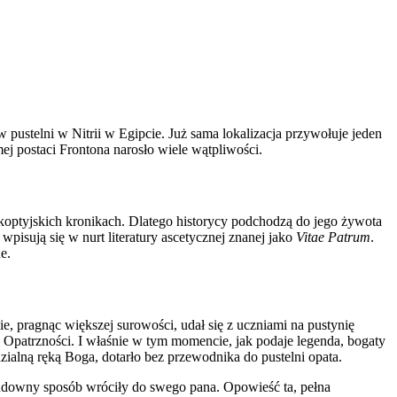
 w pustelni w Nitrii w Egipcie. Już sama lokalizacja przywołuje jeden
j postaci Frontona narosło wiele wątpliwości.
w koptyjskich kronikach. Dlatego historycy podchodzą do jego żywota
wpisują się w nurt literatury ascetycznej znanej jako
Vitae Patrum
.
e.
, pragnąc większej surowości, udał się z uczniami na pustynię
a Opatrzności. I właśnie w tym momencie, jak podaje legenda, bogaty
alną ręką Boga, dotarło bez przewodnika do pustelni opata.
 cudowny sposób wróciły do swego pana. Opowieść ta, pełna