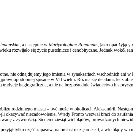
nimiańskim
, a następnie w
Martyrologium Romanum
, jako opat żyjący
u rozwijało się życie pustelnicze i cenobityczne. Jednak wokół same
istotne, nie odnajdujemy jego imienia w synaksariach wschodnich ani 
ajprawdopodobniej spisane w VII wieku. Różnią się detalami, lecz obie 
 tradycję hagiograficzną, a nie na bezpośrednie świadectwo historyczn
iżu rodzinnego miasta – być może w okolicach Aleksandrii. Następnie
aczęli okazywać niezadowolenie. Wtedy Fronto wezwał braci do zaufani
rawanę z żywnością. Siedemdziesiąt wielbłądów, prowadzonych niewidzi
przyjął tylko część zapasów, natomiast resztę odesłał, a wielbłądy w