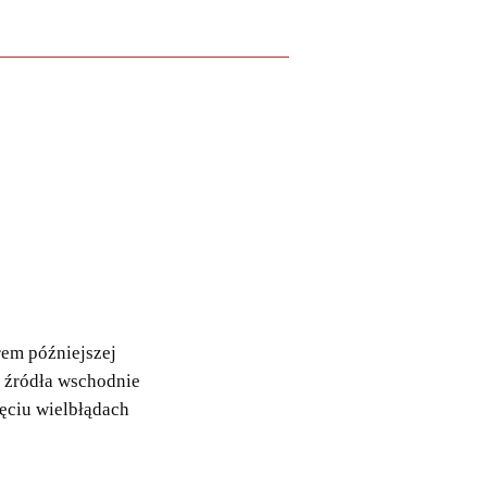
rem późniejszej
k źródła wschodnie
ęciu wielbłądach