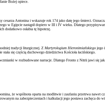
fanie Bożej opiece.
asy cesarza Antonina i wskazuje rok 174 jako datę jego śmierci. Oznac
zego w Egipcie nastąpił dopiero w III i IV wieku. Dlatego przypisywan
h dodatkowo osłabia tę hipotezę.
dniej tradycji liturgicznej. Z
Martyrologium Hieronimiańskiego
jego 
e stała się częścią duchowego dziedzictwa Kościoła łacińskiego.
wzmianki w rozbudowane narracje. Dlatego Fronto z Nitrii jawi się jak
zypomina, że wspólnota oparta na modlitwie i zaufaniu przetrwa nawet 
ntrowanym na zabezpieczeniach i kalkulacji jego postawa zachęca do w