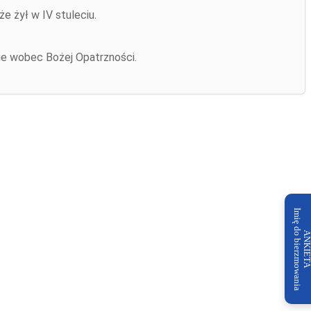
e żył w IV stuleciu.
nie wobec Bożej Opatrzności.
Imię do bierzmowania
ANKIET