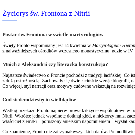
Życiorys św. Frontona z Nitrii
Postać św. Frontona w świetle martyrologiów
Święty Fronto wspominany jest 14 kwietnia w
Martyrologium Hiero
z najważniejszych ośrodków wczesnego monastycyzmu, gdzie w IV wiek
Mnich z Aleksandrii czy literacka konstrukcja?
Najstarsze świadectwo o Froncie pochodzi z tradycji łacińskiej. Co 
z dużą ostrożnością. Zachowały się dwie łacińskie wersje biografii, n
Co więcej, styl narracji oraz motywy cudowne wskazują na rozwiniętą
Cud siedemdziesięciu wielbłądów
Według przekazu Fronto najpierw prowadził życie wspólnotowe w pobl
Nitrii. Wkrótce jednak wspólnotę dotknął głód, a niektórzy mnisi z
właściciel ziemski – poruszony anielskim napomnieniem – wysłał ka
Co znamienne, Fronto nie zatrzymał wszystkich darów. Po modlitwie 