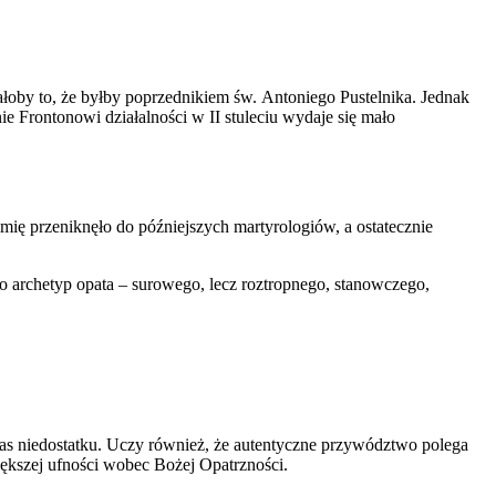
załoby to, że byłby poprzednikiem św. Antoniego Pustelnika. Jednak
ie Frontonowi działalności w II stuleciu wydaje się mało
imię przeniknęło do późniejszych martyrologiów, a ostatecznie
o archetyp opata – surowego, lecz roztropnego, stanowczego,
czas niedostatku. Uczy również, że autentyczne przywództwo polega
iększej ufności wobec Bożej Opatrzności.