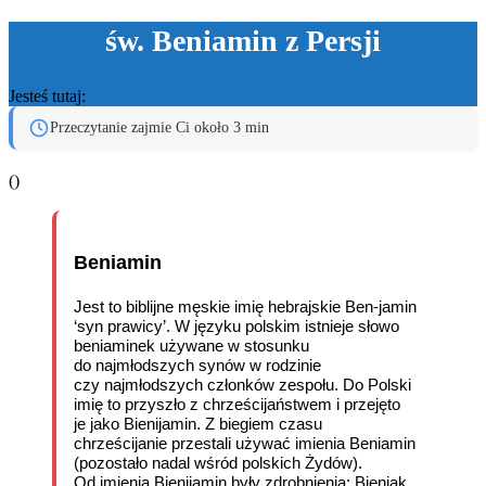
św. Beniamin z Persji
Jesteś tutaj:
Przeczytanie zajmie Ci około 3 min
(
)
Beniamin
Jest to biblijne męskie imię hebrajskie Ben-jamin
‘syn prawicy’. W języku polskim istnieje słowo
beniaminek używane w stosunku
do najmłodszych synów w rodzinie
czy najmłodszych członków zespołu. Do Polski
imię to przyszło z chrześcijaństwem i przejęto
je jako Bienijamin. Z biegiem czasu
chrześcijanie przestali używać imienia Beniamin
(pozostało nadal wśród polskich Żydów).
Od imienia Bienijamin były zdrobnienia: Bieniak