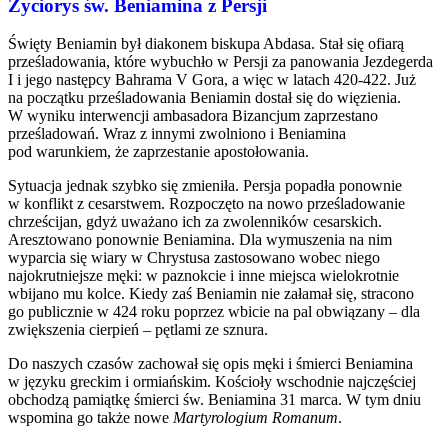
Życiorys św. Beniamina z Persji
Święty Beniamin był diakonem biskupa Abdasa. Stał się ofiarą
prześladowania, które wybuchło w Persji za panowania Jezdegerda
I i jego następcy Bahrama V Gora, a więc w latach 420-422. Już
na początku prześladowania Beniamin dostał się do więzienia.
W wyniku interwencji ambasadora Bizancjum zaprzestano
prześladowań. Wraz z innymi zwolniono i Beniamina
pod warunkiem, że zaprzestanie apostołowania.
Sytuacja jednak szybko się zmieniła. Persja popadła ponownie
w konflikt z cesarstwem. Rozpoczęto na nowo prześladowanie
chrześcijan, gdyż uważano ich za zwolenników cesarskich.
Aresztowano ponownie Beniamina. Dla wymuszenia na nim
wyparcia się wiary w Chrystusa zastosowano wobec niego
najokrutniejsze męki: w paznokcie i inne miejsca wielokrotnie
wbijano mu kolce. Kiedy zaś Beniamin nie załamał się, stracono
go publicznie w 424 roku poprzez wbicie na pal obwiązany – dla
zwiększenia cierpień – pętlami ze sznura.
Do naszych czasów zachował się opis męki i śmierci Beniamina
w języku greckim i ormiańskim. Kościoły wschodnie najczęściej
obchodzą pamiątkę śmierci św. Beniamina 31 marca. W tym dniu
wspomina go także nowe
Martyrologium Romanum
.