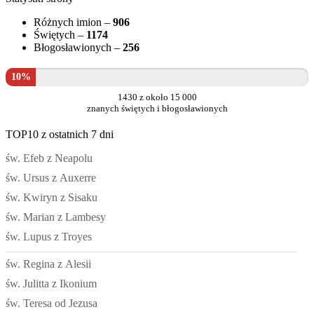
Różnych imion –
906
Świętych –
1174
Błogosławionych –
256
10%
1430 z około 15 000
znanych świętych i błogosławionych
TOP10 z ostatnich 7 dni
św. Efeb z Neapolu
św. Ursus z Auxerre
św. Kwiryn z Sisaku
św. Marian z Lambesy
św. Lupus z Troyes
św. Regina z Alesii
św. Julitta z Ikonium
św. Teresa od Jezusa