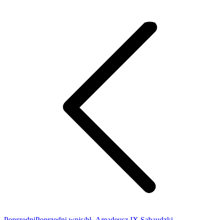
Poprzedni
Poprzedni wpis:
bł. Amadeusz IX Sabaudzki